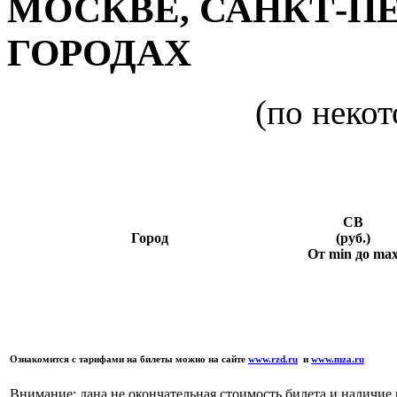
МОСКВЕ, САНКТ-ПЕ
ГОРОДАХ
(по неко
СВ
Город
(руб.)
От min до ma
Ознакомится с тарифами на билеты можно на сайте
www.rzd.ru
и
www.mza.ru
Внимание: дана не окончательная стоимость билета и наличие 